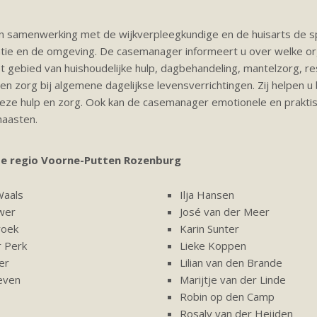
n samenwerking met de wijkverpleegkundige en de huisarts de spi
e en de omgeving. De casemanager informeert u over welke org
t gebied van huishoudelijke hulp, dagbehandeling, mantelzorg, re
n zorg bij algemene dagelijkse levensverrichtingen. Zij helpen u 
deze hulp en zorg. Ook kan de casemanager emotionele en prakti
naasten.
e regio Voorne-Putten Rozenburg
Waals
Ilja Hansen
wer
José van der Meer
roek
Karin Sunter
r Perk
Lieke Koppen
er
Lilian van den Brande
even
Marijtje van der Linde
Robin op den Camp
Rosaly van der Heijden