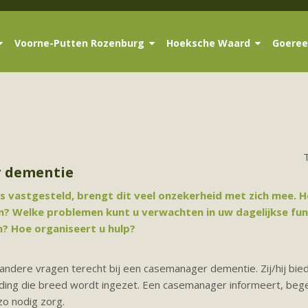
Voorne-Putten Rozenburg
Hoeksche Waard
Goeree
 dementie
 is vastgesteld, brengt dit veel onzekerheid met zich mee. 
n? Welke problemen kunt u verwachten in uw dagelijkse fun
n? Hoe organiseert u hulp?
ndere vragen terecht bij een casemanager dementie. Zij/hij bied
iding die breed wordt ingezet. Een casemanager informeert, bege
zo nodig zorg.