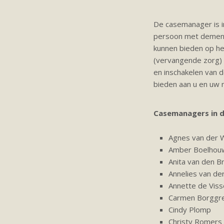
De casemanager is i
persoon met dementi
kunnen bieden op he
(vervangende zorg) e
en inschakelen van 
bieden aan u en uw 
Casemanagers in d
Agnes van der 
Amber Boelhou
Anita van den B
Annelies van de
Annette de Viss
Carmen Borggr
Cindy Plomp
Christy Romers