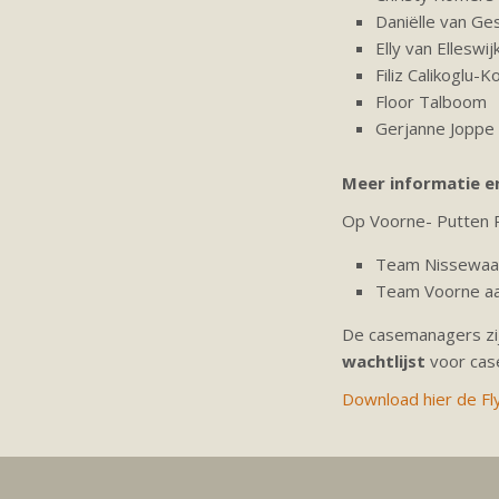
Daniëlle van Ge
Elly van Elleswij
Filiz Calikoglu-
Floor Talboom
Gerjanne Joppe
Meer informatie e
Op Voorne- Putten 
Team Nissewaa
Team Voorne aan
De casemanagers zij
wachtlijst
voor cas
Download hier de F