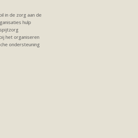
l in de zorg aan de
anisaties hulp
spijtzorg
bij het organiseren
sche ondersteuning