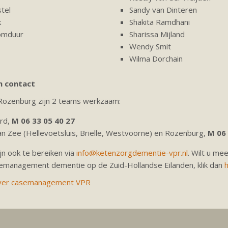
stel
Sandy van Dinteren
k
Shakita Ramdhani
Komduur
Sharissa Mijland
Wendy Smit
Wilma Dorchain
n contact
Rozenburg zijn 2 teams werkzaam:
rd,
M 06 33 05 40 27
 Zee (Hellevoetsluis, Brielle, Westvoorne) en Rozenburg,
M 06 
n ook te bereiken via
info@ketenzorgdementie-vpr.nl
. Wilt u me
emanagement dementie op de Zuid-Hollandse Eilanden, klik dan
h
lyer casemanagement VPR