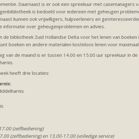
mentie. Daarnaast is er ook een spreekuur met casemanagers 
genbibliotheek is bedoeld voor iedereen met geheugen problem
aast kunnen ook vrijwilligers, hulpverleners en geïnteresseerden
te informatie over geheugenproblemen en advies.
n de bibliotheek Zuid Hollandse Delta voor het lenen van boeken
U kunt boeken en andere materialen kosteloos lenen voor maximaa
ag van de maand is er tussen 14.00 en 15.00 uur spreekuur in d
harnis.
ek heeft drie locaties:
rnis:
iddelharnis
is
7.00 (zelfbediening)
.00 (zelfbediening) en 13.00-17.00 (volledige service)