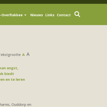
-Overflakkee
Nieuws
Links
Contact
A
Tekstgrootte
A
kan angst,
ek biedt
en en te leren
lharnis, Ouddorp en