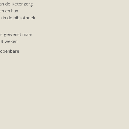
van de Ketenzorg
en en hun
 in de bibliotheek
 is gewenst maar
l 3 weken.
e openbare