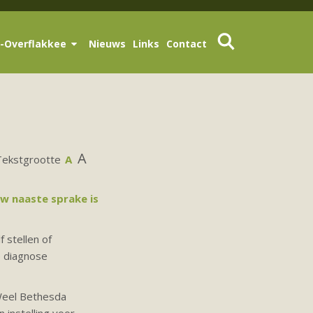
-Overflakkee
Nieuws
Links
Contact
A
Tekstgrootte
A
uw naaste sprake is
 stellen of
e diagnose
 Weel Bethesda