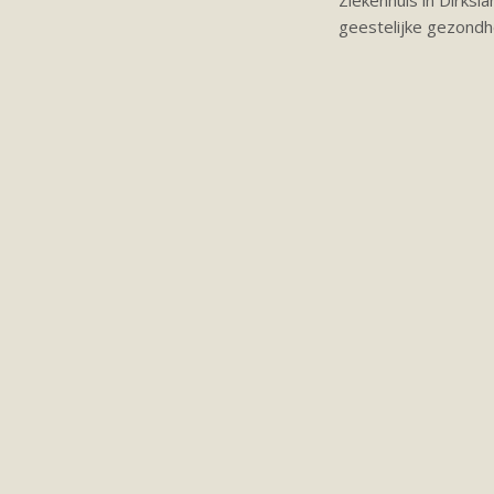
Ziekenhuis in Dirksl
geestelijke gezondh