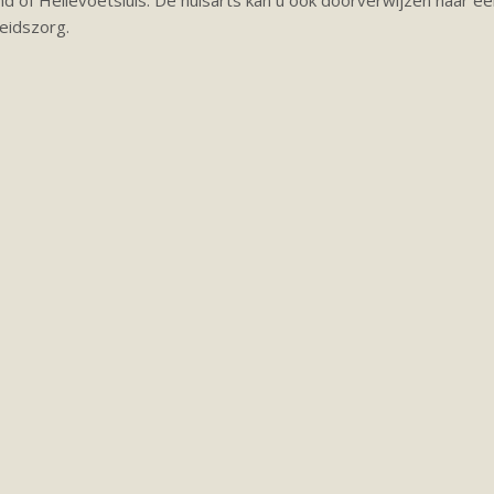
and of Hellevoetsluis. De huisarts kan u ook doorverwijzen naar een
eidszorg.